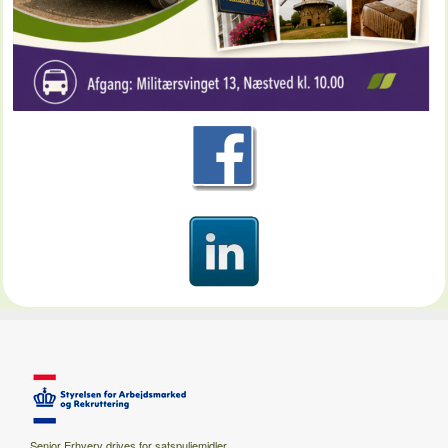
Senior Erhverv drives for satspuljemidler