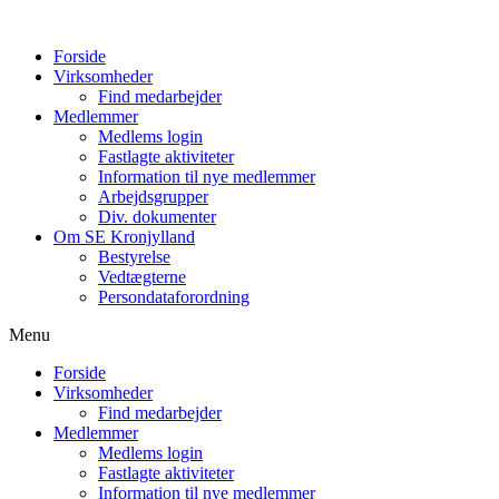
Forside
Virksomheder
Find medarbejder
Medlemmer
Medlems login
Fastlagte aktiviteter
Information til nye medlemmer
Arbejdsgrupper
Div. dokumenter
Om SE Kronjylland
Bestyrelse
Vedtægterne
Persondataforordning
Menu
Forside
Virksomheder
Find medarbejder
Medlemmer
Medlems login
Fastlagte aktiviteter
Information til nye medlemmer