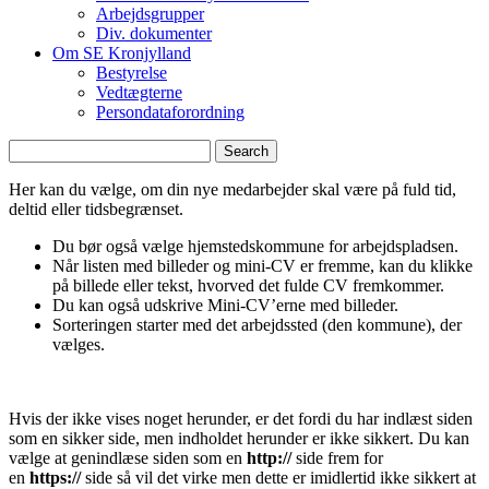
Arbejdsgrupper
Div. dokumenter
Om SE Kronjylland
Bestyrelse
Vedtægterne
Persondataforordning
Search
Her kan du vælge, om din nye medarbejder skal være på fuld tid,
deltid eller tidsbegrænset.
Du bør også vælge hjemstedskommune for arbejdspladsen.
Når listen med billeder og mini-CV er fremme, kan du klikke
på billede eller tekst, hvorved det fulde CV fremkommer.
Du kan også udskrive Mini-CV’erne med billeder.
Sorteringen starter med det arbejdssted (den kommune), der
vælges.
Hvis der ikke vises noget herunder, er det fordi du har indlæst siden
som en sikker side, men indholdet herunder er ikke sikkert. Du kan
vælge at genindlæse siden som en
http://
side frem for
en
https://
side så vil det virke men dette er imidlertid ikke sikkert at