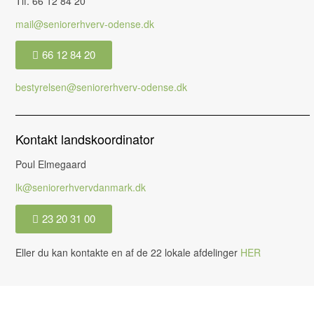
Tlf. 66 12 84 20
mail@seniorerhverv-odense.dk
66 12 84 20
bestyrelsen@seniorerhverv-odense.dk
Kontakt landskoordinator
Poul Elmegaard
lk@seniorerhvervdanmark.dk
23 20 31 00
Eller du kan kontakte en af de 22 lokale afdelinger
HER